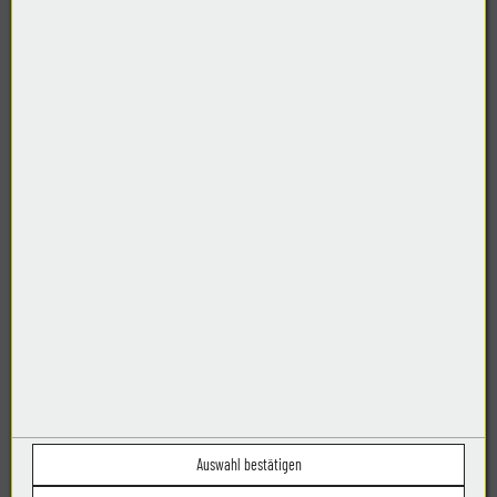
DENZL Segel Persenning Beschattung e.U.
Mockenstrasse 71
6971 Hard
Österreich
Telefon:
+43 664 206 28 60
E-Mail:
herbert@denzl-segel.at
Routenplaner
Google Maps
Auswahl bestätigen
Öffnungszeiten