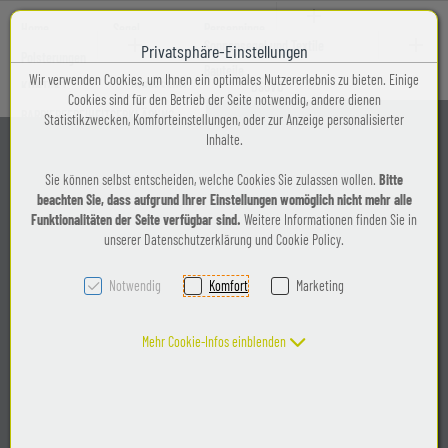
Home
Segel
Persenninge
Sonnensegel und Textile
Privatsphäre-Einstellungen
GanzPersenninge
Polsterungen
Zum Inhalt springen [AK + 0]
Zum Hauptmenü (oben rechts) springen [AK + 1]
Zum Kontakt-Menü oben (rechts) springen [AK + 2]
Zum Widget-Menü rechts springen [AK + 3]
Zu den Inhalten im Fußbereich springen [AK + 4]
Bauteile
Wir verwenden Cookies, um Ihnen ein optimales Nutzererlebnis zu bieten. Einige
Inneneinrichtung
Textile
KONTAKT
IMPRESSUM
DSGVO
Cookies sind für den Betrieb der Seite notwendig, andere dienen
Halbpersenninge
Bauteile
BARRIEREFREIHEITSERKLÄRUNG
Statistikzwecken, Komforteinstellungen, oder zur Anzeige personalisierter
Innenpolsterungen
Inhalte.
WinterPersenninge
Sonnensegel
Sie können selbst entscheiden, welche Cookies Sie zulassen wollen.
Bitte
AussenPolsterungen
beachten Sie, dass aufgrund Ihrer Einstellungen womöglich nicht mehr alle
Sprayhoods
Funktionalitäten der Seite verfügbar sind.
Weitere Informationen finden Sie in
unserer Datenschutzerklärung und Cookie Policy.
Campverdecke
Notwendig
Komfort
Marketing
Baumpersenninge
Mehr Cookie-Infos einblenden