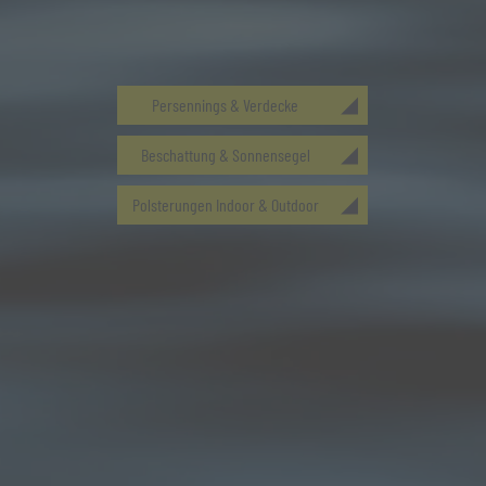
Persennings & Verdecke
Beschattung & Sonnensegel
Polsterungen Indoor & Outdoor