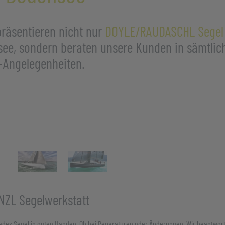
präsentieren nicht nur
DOYLE/RAUDASCHL Sege
ee, sondern beraten unsere Kunden in sämtlic
Angelegenheiten.
NZL Segelwerkstatt
 jedes Segel in guten Händen. Ob bei Reparaturen oder Änderungen. Wir beantwor