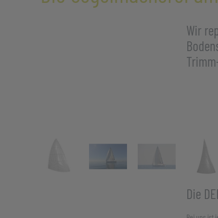
Wir re
Bodens
Trimm-
Die DE
Bei uns ist