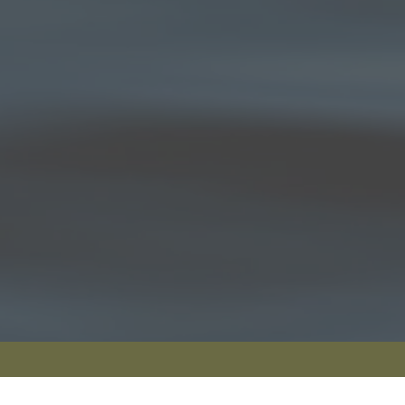
DENZL Segel Persenning Beschattung e.U.