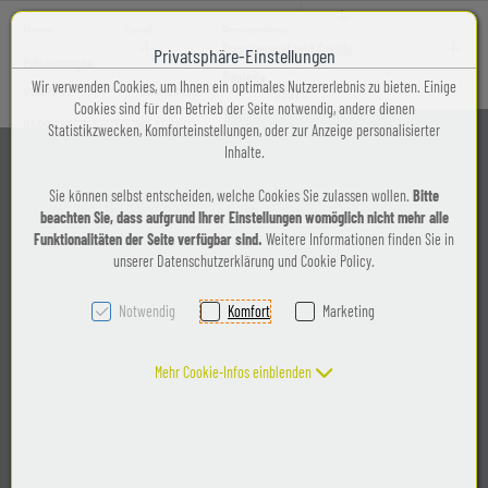
Home
Segel
Persenninge
Sonnensegel und Textile
Privatsphäre-Einstellungen
GanzPersenninge
Polsterungen
Zum Inhalt springen [AK + 0]
Zum Hauptmenü (oben rechts) springen [AK + 1]
Zum Kontakt-Menü oben (rechts) springen [AK + 2]
Zum Widget-Menü rechts springen [AK + 3]
Zu den Inhalten im Fußbereich springen [AK + 4]
Bauteile
Wir verwenden Cookies, um Ihnen ein optimales Nutzererlebnis zu bieten. Einige
Inneneinrichtung
Textile
KONTAKT
IMPRESSUM
DSGVO
Cookies sind für den Betrieb der Seite notwendig, andere dienen
Halbpersenninge
Bauteile
BARRIEREFREIHEITSERKLÄRUNG
Statistikzwecken, Komforteinstellungen, oder zur Anzeige personalisierter
Herzlich willkommen bei DENZL-
Innenpolsterungen
Inhalte.
Segel.
WinterPersenninge
Sonnensegel
Sie können selbst entscheiden, welche Cookies Sie zulassen wollen.
Bitte
AussenPolsterungen
Ihre Werkstatt für technische
beachten Sie, dass aufgrund Ihrer Einstellungen womöglich nicht mehr alle
Sprayhoods
Funktionalitäten der Seite verfügbar sind.
Weitere Informationen finden Sie in
Textilien in Hard am Bodensee.
unserer Datenschutzerklärung und Cookie Policy.
Campverdecke
Notwendig
Komfort
Marketing
Baumpersenninge
Vom Boot bis zur textilen Architektur – Ihre
Mehr Cookie-Infos einblenden
Wünsche sind uns wichtig.
Hier profitieren Sie von persönlicher und
individueller Beratung in unserer Werkstatt
Herbert
oder vor Ort bei Ihrem persönlichen Projekt.
Denzl